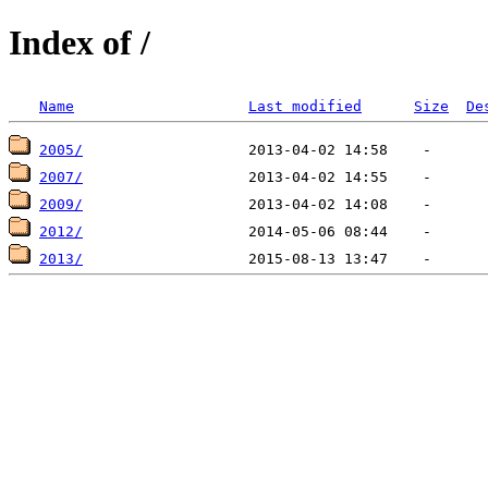
Index of /
Name
Last modified
Size
De
2005/
2007/
2009/
2012/
2013/